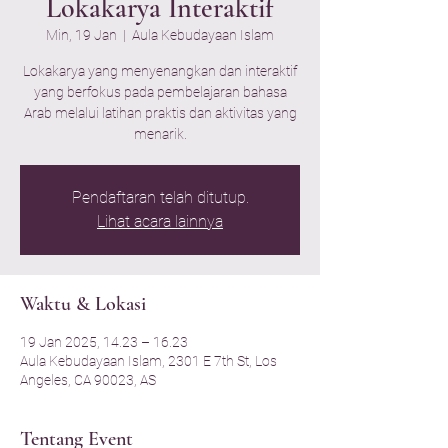
Lokakarya Interaktif
Min, 19 Jan
  |  
Aula Kebudayaan Islam
Lokakarya yang menyenangkan dan interaktif
yang berfokus pada pembelajaran bahasa
Arab melalui latihan praktis dan aktivitas yang
menarik.
Pendaftaran telah ditutup.
Lihat acara lainnya
Waktu & Lokasi
19 Jan 2025, 14.23 – 16.23
Aula Kebudayaan Islam, 2301 E 7th St, Los
Angeles, CA 90023, AS
Tentang Event