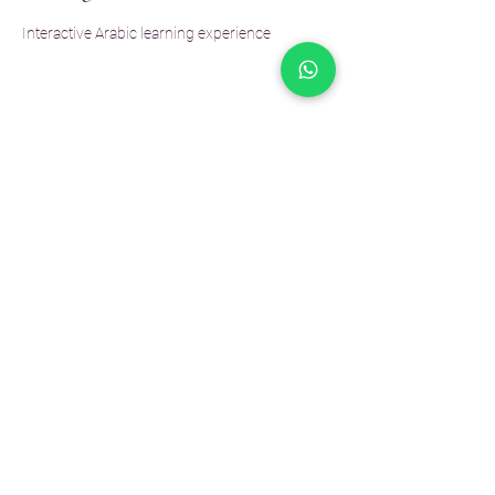
Interactive Arabic learning experience
Bagikan Event Ini
EULA
Kebijakan Privasi
contact@quranbuddyapp.com