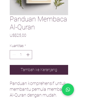
Panduan Membaca
Al-Quran
Harga
US$25,00
Kuantitas
*
Tambah ke Keranjang
Panduan komprehensif untuk 
membantu pemula membaca 
Al-Quran dengan mudah.