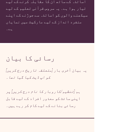
اساتذہ کے ساتھ ان کا مقابلہ کرنے کے لیے
تیار ہوا ہے۔ یہ سروس قرآنی تعلیم کے لیے
سیکھنے والوں کو اساتذہ سے جوڑنے کے اپنے
منفرد انداز کے لیے مارکیٹ میں نمایاں
ہے۔
رسائی کا بیان
یہ بیان آخری بار
[متعلقہ تاریخ درج کریں]
کو اپ ڈیٹ کیا گیا تھا۔
ہم
[تنظیم/کاروبار کا نام درج کریں]
پر
اپنی سائٹ کو معذور افراد کے لیے قابل
رسائی بنانے کے لیے کام کر رہے ہیں۔