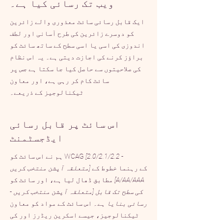
ویب تک رسائی کیا ہے۔
ایک قابل رسائی سائٹ معذوری والے زائرین
کو دوسرے زائرین کی طرح آسانی اور لطف
اندوزی کی اسی یا اسی سطح کے ساتھ سائٹ کو
براؤز کرنے کی اجازت دیتی ہے۔ یہ اس نظام
کی صلاحیتوں سے حاصل کیا جا سکتا ہے جس پر
سائٹ کام کر رہی ہے، اور معاون
ٹیکنالوجیز کے ذریعے۔
اس سائٹ پر قابل رسائی
ایڈجسٹمنٹ
[2.0/2.1/2.2 -
ہم نے اس سائٹ کو WCAG
کے رہنما خطوط کے
متعلقہ آپشن منتخب کریں]
[A/AA/AAA
مطابق ڈھال لیا ہے، اور سائٹ کو
- متعلقہ آپشن منتخب کریں] کی سطح تک قابل
رسائی بنایا ہے۔
اس سائٹ کے مواد کو معاون
ٹیکنالوجیز، جیسے اسکرین ریڈرز اور کی