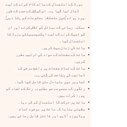
بورڈ کے استعمال کے ساتھ کام کرنے کے لیے
ڈھال لیا گیا ہے۔ اس کوشش کے حصے کے طور
[غیر متعلقہ معلومات کو ہٹا دیں]:
پر، ہم نے
ممکنہ رسائی کے مسائل کو تلاش کرنے اور ان
کو ٹھیک کرنے کے لیے ایکسیسبیلٹی وزرڈ کا
استعمال کیا۔
سائٹ کی زبان سیٹ کریں۔
سائٹ کے صفحات کے مواد کی ترتیب مقرر
کریں۔
سائٹ کے تمام صفحات پر واضح سرخی کے
ڈھانچے کی وضاحت کی گئی ہے۔
تصاویر میں متبادل متن شامل کیا گیا۔
رنگوں کے مجموعے جو مطلوبہ رنگ کے تضاد کو
پورا کرتے ہیں۔
سائٹ پر حرکت کا استعمال کم کر دیا۔
یقینی بنایا کہ سائٹ پر موجود تمام
ویڈیوز، آڈیو اور فائلز قابل رسائی ہیں۔