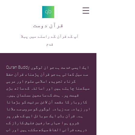
قرآن دوست
آپ کے قرآن کے راستے میں پہلا
قدم
Quran Buddy ایک ایسی خدمت ہے جو ان لوگوں
سے میل کھاتی ہے جو قرآن پڑھنا، قرآن حفظ
کرنا، تجوید، اسلامی علوم اور عربی
سیکھنا چاہتے ہیں اور اساتذہ کے ساتھ بڑی
قیمت پر۔ ہدف کے سامعین مسلمان ہیں۔
کاروبار کا مقصد آن لائن مرئیت کو بڑھانا
اور زیادہ سے زیادہ لوگوں کو سروس سے ملانا
ہے۔ قرآن بڈی ایک موبائل ایپ کے طور پر
شروع ہوا جہاں صارفین فلیش کارڈز کے
ذریعے قرآنی الفاظ سیکھ سکتے ہیں اور اب