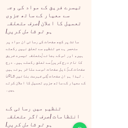
تیسرے فریق کے مواد کی وجہ
سے معیار کے ساتھ جزوی
تعمیل کا اعلان
[صرف متعلقہ
ہو تو شامل کریں]
سائٹ پر کچھ صفحات کی رسائی ان مواد پر
منحصر ہے جو تنظیم سے تعلق نہیں رکھتے
ہیں، اور اس کے بجائے
[متعلقہ تیسرے فریق
کا نام درج کریں]
سے تعلق رکھتے ہیں۔ درج
[صفحات کے
ذیل صفحات اس سے متاثر ہوئے ہیں:
۔ لہذا ہم ان صفحات
URLs کی فہرست بنائیں]
کے معیار کے ساتھ جزوی تعمیل کا اعلان کرتے
ہیں۔
تنظیم میں رسائی کے
انتظامات
[صرف اگر متعلقہ
ہو تو شامل کریں]