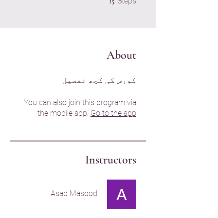
15
Steps
About
کورس کی کچھ تفصیل
You can also join this program via
the mobile app.
Go to the app
Instructors
Asad Masood