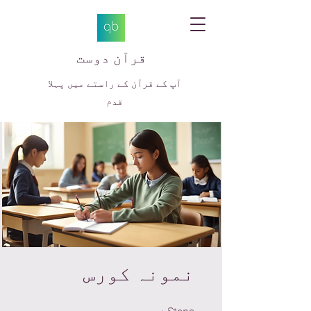
قرآن دوست
آپ کے قرآن کے راستے میں پہلا
قدم
نمونہ کورس
15 Steps